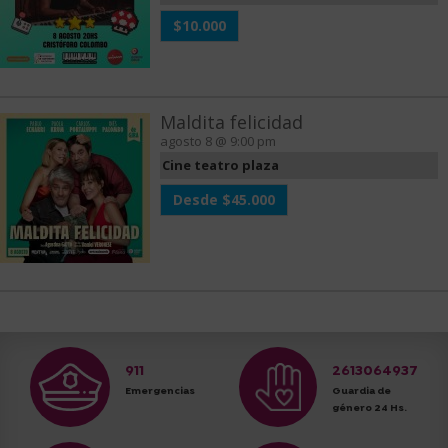
$10.000
Maldita felicidad
agosto 8 @ 9:00 pm
Cine teatro plaza
Desde $45.000
911
2613064937
Emergencias
Guardia de
género 24 Hs.