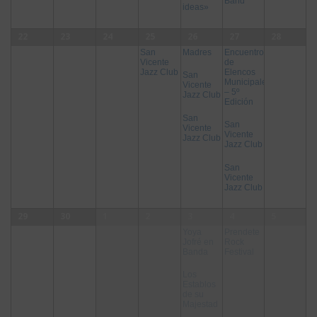
Band
ideas»
22
23
24
25
26
27
28
Madres
Encuentro
San
de
Vicente
Elencos
Jazz Club
San
Municipales
Vicente
– 5º
Jazz Club
Edición
San
San
Vicente
Vicente
Jazz Club
Jazz Club
San
Vicente
Jazz Club
29
30
1
2
3
4
5
Yoya
Prendete
Jofré en
Rock
Banda
Festival
Los
Establos
de su
Majestad