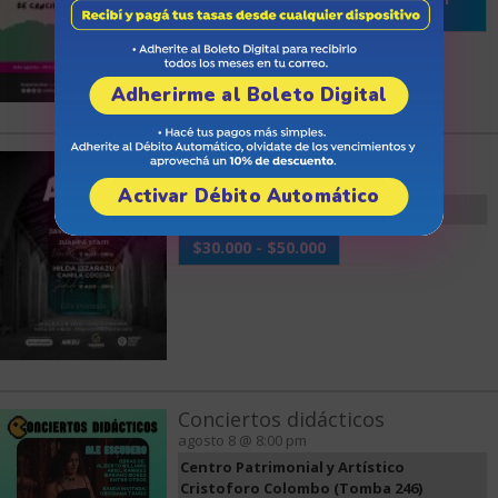
previa)
Adherirme al Boleto Digital
Arizu Vibras
agosto 8 @ 8:00 pm
Activar Débito Automático
Espacio Arizu (Belgrano 1322)
$30.000 - $50.000
Conciertos didácticos
agosto 8 @ 8:00 pm
Centro Patrimonial y Artístico
Cristoforo Colombo (Tomba 246)