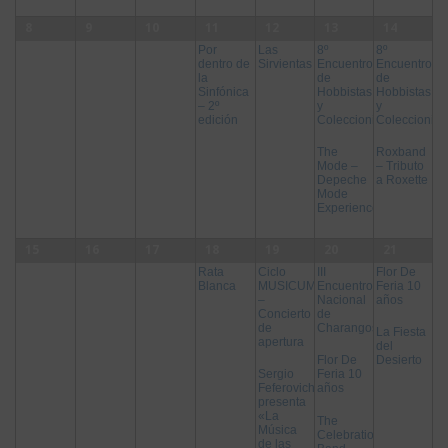
8
9
10
11
12
13
14
Las
8º
8º
Por
Sirvientas
Encuentro
Encuentro
dentro de
de
de
la
Hobbistas
Hobbistas
Sinfónica
y
y
– 2º
Coleccionistas
Coleccionist
edición
The
Roxband
Mode –
– Tributo
Depeche
a Roxette
Mode
Experience
15
16
17
18
19
20
21
Ciclo
III
Flor De
Rata
MUSICUMS
Encuentro
Feria 10
Blanca
–
Nacional
años
Concierto
de
de
Charangos
La Fiesta
apertura
del
Flor De
Desierto
Sergio
Feria 10
Feferovich
años
presenta
«La
The
Música
Celebration
de las