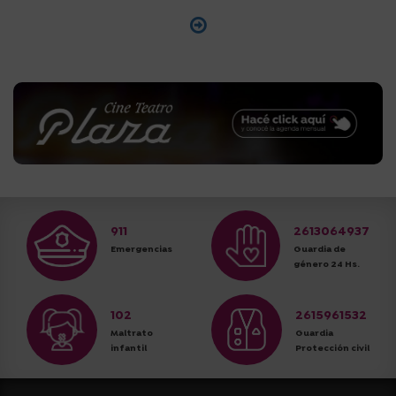
911
2613064937
Emergencias
Guardia de
género 24 Hs.
102
2615961532
Maltrato
Guardia
infantil
Protección civil