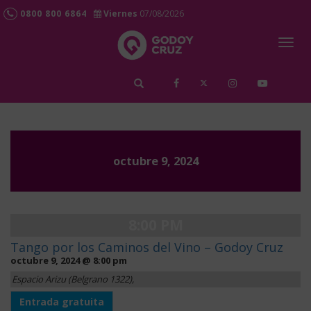
0800 800 6864
Viernes
07/08/2026
Togg
navig
octubre 9, 2024
8:00 PM
Tango por los Caminos del Vino – Godoy Cruz
octubre 9, 2024 @ 8:00 pm
Espacio Arizu (Belgrano 1322),
Entrada gratuita