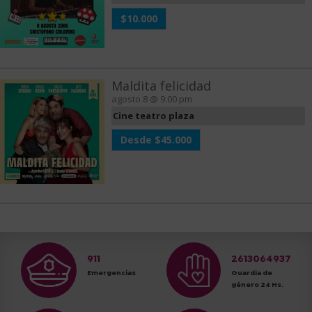
$10.000
Maldita felicidad
agosto 8 @ 9:00 pm
Cine teatro plaza
Desde $45.000
911
2613064937
Emergencias
Guardia de
género 24 Hs.