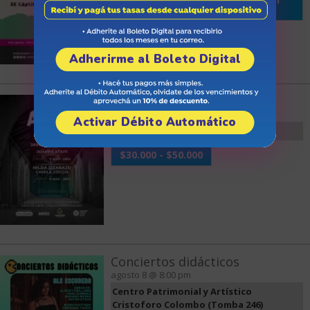
previa)
Adherirme al Boleto Digital
Arizu Vibras
agosto 8 @ 8:00 pm
Activar Débito Automático
Espacio Arizu (Belgrano 1322)
$30.000 - $50.000
Conciertos didácticos
agosto 8 @ 8:00 pm
Centro Patrimonial y Artístico
Cristoforo Colombo (Tomba 246)