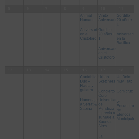
5
6
7
8
9
10
11
Animal
Vinito
Gordillo
Humano
Aniversario
20 años+
1
Aniversario
Gordillo
en el
20 años+
Aniversario
Cristoforo
1
en la
Basílica
Aniversario
en el
Cristoforo
12
13
14
15
16
17
18
Cantábile
Urban
Un Boim
Dúo –
Sketchers
muy Trap
Flauta y
guitarra
Concierto
Comicruz
Coro
Homenaje
Universitario
5º
a Serrat &
de
Encuentro
Sabina
Mendoza
de
– previo a
Elencos
su viaje a
Municipales
Buenos
Aires
La