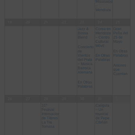
Mississippi
–
Mendoza
19
20
21
22
23
24
25
Jazz &
Corea en
Gran
Bossa
Mendoza
Peña del
Blend
– Centro
25 de
Cultural
Mayo
Móvil
Concierto
de
En Otras
Vientos
En Otras
Palabras
del Plata
Palabras
– Música
Amores
Barroca
que
Alemana
Cuentan
En Otras
Palabras
26
27
28
29
30
31
1
Calígula
31º
– Un
Festival
musical
Internacional
de Pepe
de Títeres
Cibrián
La Tía
Tomasa