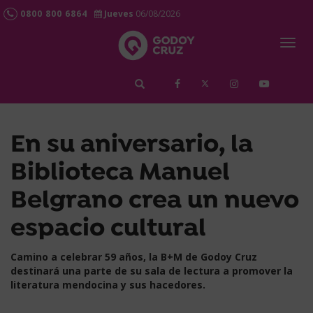
0800 800 6864
Jueves
06/08/2026
Togg
navig
займ срочно
En su aniversario, la
Biblioteca Manuel
Belgrano crea un nuevo
espacio cultural
Camino a celebrar 59 años, la B+M de Godoy Cruz
destinará una parte de su sala de lectura a promover la
literatura mendocina y sus hacedores.