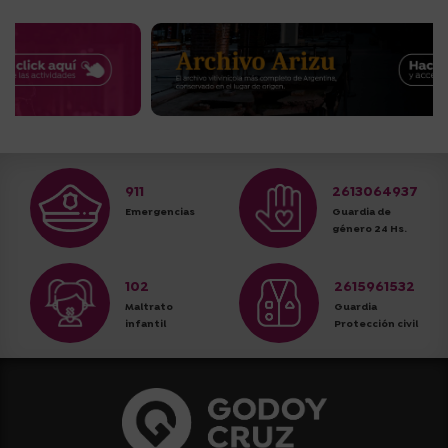
911
2613064937
Emergencias
Guardia de
género 24 Hs.
102
2615961532
Maltrato
Guardia
infantil
Protección civil