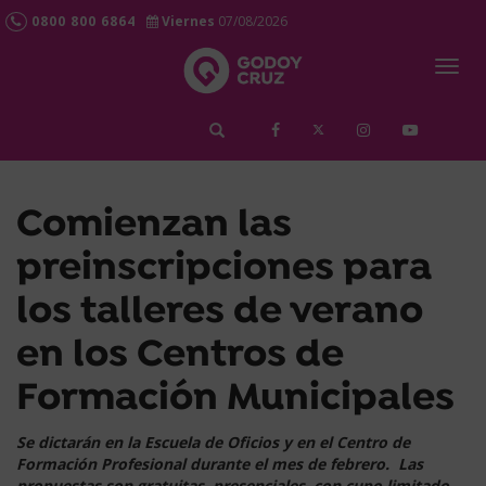
0800 800 6864
Viernes
07/08/2026
Togg
navig
займ срочно
Comienzan las
preinscripciones para
los talleres de verano
en los Centros de
Formación Municipales
Se dictarán en la Escuela de Oficios y en el Centro de
Formación Profesional durante el mes de febrero.
Las
propuestas son gratuitas, presenciales, con cupo limitado