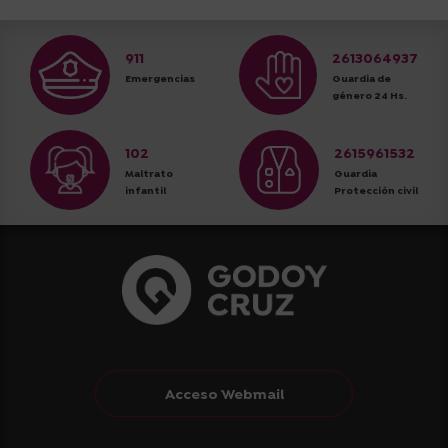
911
2613064937
Emergencias
Guardia de
género 24 Hs.
102
2615961532
Maltrato
Guardia
infantil
Protección civil
Acceso Webmail