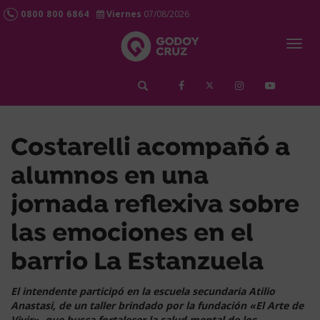
0800 800 6864
Viernes
07/08/2026
Togg
navig
займ срочно
Costarelli acompañó a
alumnos en una
jornada reflexiva sobre
las emociones en el
barrio La Estanzuela
El intendente participó en la escuela secundaria Atilio
Anastasi, de un taller brindado por la fundación «El Arte de
Vivir», que busca fortalecer la salud mental de los