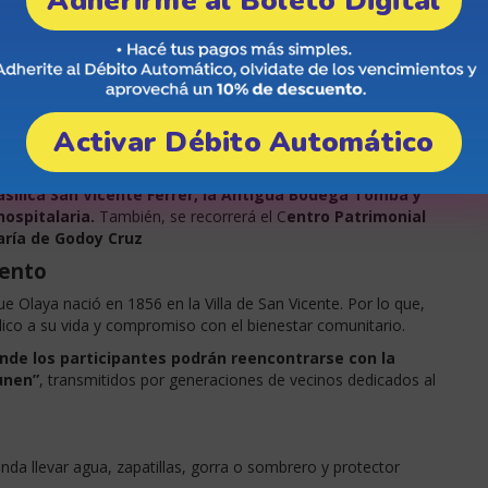
Adherirme al Boleto Digital
s Villa San Vicente, luego llamada Belgrano y hoy Ciudad de
o por los lugares que marcaron su vida
n Vicente Ferrer.
Aquí, la historiadora Mg. Fabiana
a vida de Olaya y el contexto social de su época.
Activar Débito Automático
o a pie por el Casco Histórico, acompañado por profesionales
 manera tal que, el circuito incluye espacios emblemáticos
Basílica San Vicente Ferrer, la Antigua Bodega Tomba y
hospitalaria.
También, se recorrerá el C
entro Patrimonial
aría de Godoy Cruz
iento
e Olaya nació en 1856 en la Villa de San Vicente. Por lo que,
lico a su vida y compromiso con el bienestar comunitario.
nde los participantes podrán reencontrarse con la
unen”
, transmitidos por generaciones de vecinos dedicados al
nda llevar agua, zapatillas, gorra o sombrero y protector