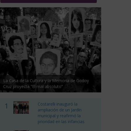
La Casa de la Cultura y la Memoria de Godoy
Cruz proyecta “El mal absoluto”
1
Costarelli inauguró la
ampliación de un Jardín
municipal y reafirmó la
prioridad en las infancias