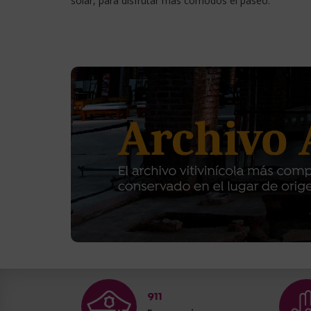
solar, para disfrutar más cómodos el paseo.
911