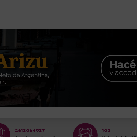
2613064937
102