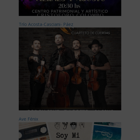
Trío Acosta-Casciani- Páez
Ave Fénix