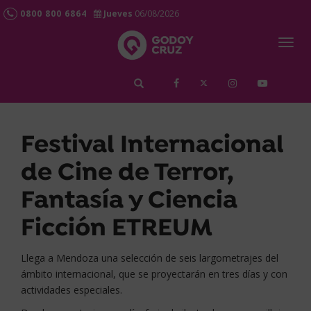
0800 800 6864
Jueves
06/08/2026
Togg
navig
займ срочно
Festival Internacional
de Cine de Terror,
Fantasía y Ciencia
Ficción ETREUM
Llega a Mendoza una selección de seis largometrajes del
ámbito internacional, que se proyectarán en tres días y con
actividades especiales.