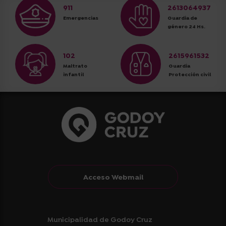
911
2613064937
Emergencias
Guardia de
género 24 Hs.
102
2615961532
Maltrato
Guardia
infantil
Protección civil
Acceso Webmail
Municipalidad de Godoy Cruz