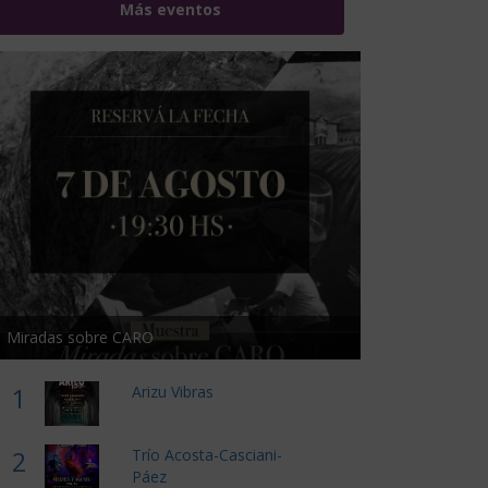
Más eventos
Miradas sobre CARO
1
Arizu Vibras
2
Trío Acosta-Casciani-
Páez