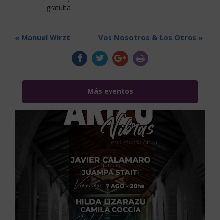
gratuita
«
Manuel Wirzt
Vos Nosotros & Los Otros
»
Más eventos