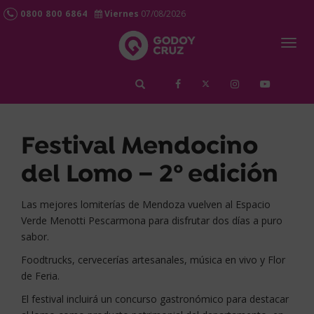
0800 800 6864
Viernes
07/08/2026
Togg
navig
займ срочно
Festival Mendocino
del Lomo – 2º edición
Las mejores lomiterías de Mendoza vuelven al Espacio
Verde Menotti Pescarmona para disfrutar dos días a puro
sabor.
Foodtrucks, cervecerías artesanales, música en vivo y Flor
de Feria.
El festival incluirá un concurso gastronómico para destacar