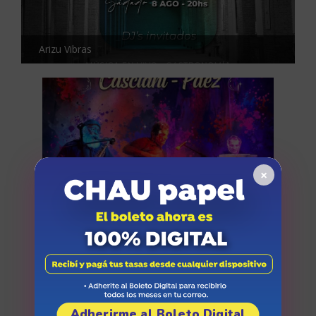
Arizu Vibras
×
Trío Acosta-Casciani- Páez
Adherirme al Boleto Digital