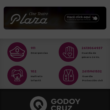
911
2613064937
Emergencias
Guardia de
género 24 Hs.
102
2615961532
Maltrato
Guardia
infantil
Protección civil