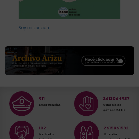
Soy mi canción
911
2613064937
Emergencias
Guardia de
género 24 Hs.
102
2615961532
Maltrato
Guardia