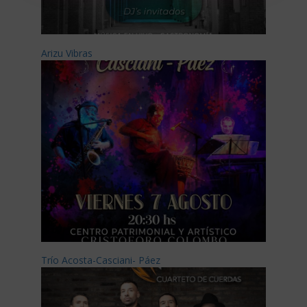
Arizu Vibras
Trío Acosta-Casciani- Páez