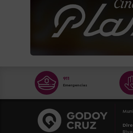
911
Emergencias
Muni
Dire
Riva