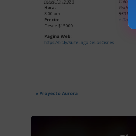
mayo 12, 2024
Colón 27
Hora:
Godoy C
8:00 pm
5501
Arg
Precio:
+ Googl
Desde $15000
Pagina Web:
https://bit.ly/SuiteLagoDeLosCisnes
«
Proyecto Aurora