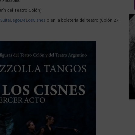
 Piazzolla.
rín del Teatro Colón).
.ly/SuiteLagoDeLosCisnes
o en la boletería del teatro (Colón 27,