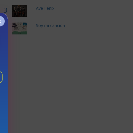
3
Ave Fénix
×
4
Soy mi canción