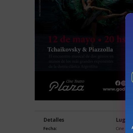
Detalles
Lugar
Fecha:
Cine teat