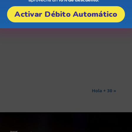
ruz
,
Mendoza
Activar Débito Automático
entina
e Map
Hola + 30
»