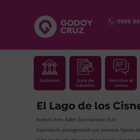
0800 80
Gobierno
Guía de
Servicios al
trámites
vecino
займ срочно
El Lago de los Cisn
Buenos Aires Ballet Gira Nacional 2024
Espectáculo protagonizado por primeras figuras del