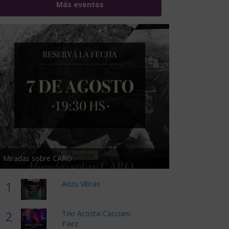
Más eventos
Miradas sobre CARO
1
Arizu Vibras
2
Trío Acosta-Casciani-
Páez