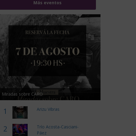
Más eventos
Miradas sobre CARO
1
Arizu Vibras
2
Trío Acosta-Casciani-
Páez