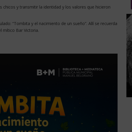
chicos y transmitir la identidad y los valores que hicieron
ulado: “Tombita y el nacimiento de un sueño”. Allí se recuerda
 mítico Bar Victoria.