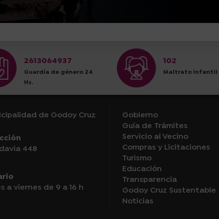
2613064937
102
Guardia de género 24
Maltrato infantil
Hs.
cipalidad de Godoy Cruz
Gobierno
Guía de Trámites
Servicio al Vecino
cción
Compras y Licitaciones
davia 448
Turismo
Educación
ario
Transparencia
s a viernes de 9 a 16 h
Godoy Cruz Sustentable
Noticias