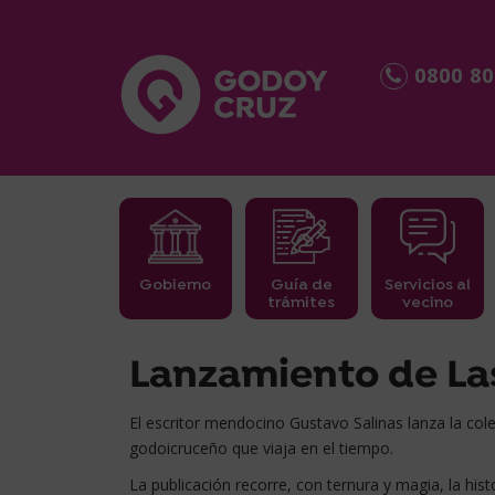
0800 80
Gobierno
Guía de
Servicios al
trámites
vecino
займ срочно
Lanzamiento de La
El escritor mendocino Gustavo Salinas lanza la co
godoicruceño que viaja en el tiempo.
La publicación recorre, con ternura y magia, la hi