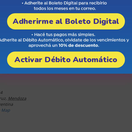
Adherirme al Boleto Digital
Activar Débito Automático
4
ruz
,
Mendoza
entina
e Map