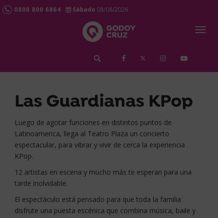
0800 800 6864
Sábado
08/08/2026
Togg
navig
займ срочно
Las Guardianas KPop
Luego de agotar funciones en distintos puntos de
Latinoamerica, llega al Teatro Plaza un concierto
espectacular, para vibrar y vivir de cerca la experiencia
KPop.
12 artistas en escena y mucho más te esperan para una
tarde inolvidable.
El espectáculo está pensado para que toda la familia
disfrute una puesta escénica que combina música, baile y