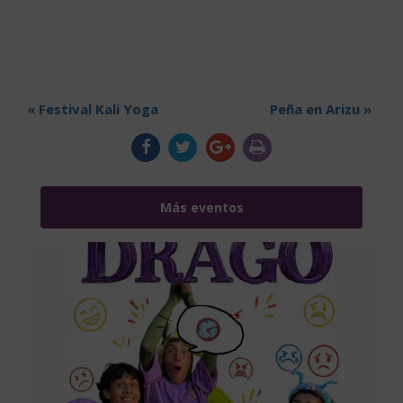
«
Festival Kali Yoga
Peña en Arizu
»
Más eventos