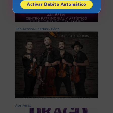
Activar Débito Automático
Trío Acosta-Casciani- Páez
Ave Fénix