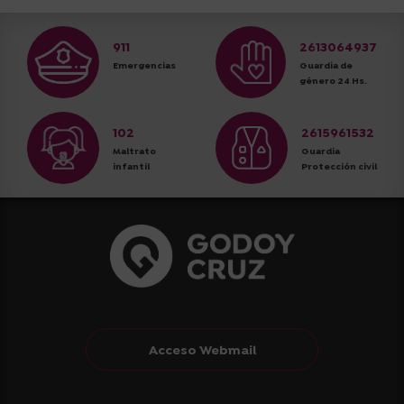
911
2613064937
Emergencias
Guardia de
género 24 Hs.
102
2615961532
Maltrato
Guardia
infantil
Protección civil
Acceso Webmail