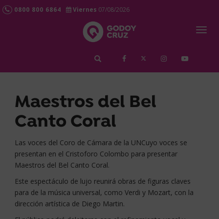
0800 800 6864
Viernes
07/08/2026
Togg
navig
займ срочно
Maestros del Bel
Canto Coral
Las voces del Coro de Cámara de la UNCuyo voces se
presentan en el Cristoforo Colombo para presentar
Maestros del Bel Canto Coral.
Este espectáculo de lujo reunirá obras de figuras claves
para de la música universal, como Verdi y Mozart, con la
dirección artística de Diego Martin.