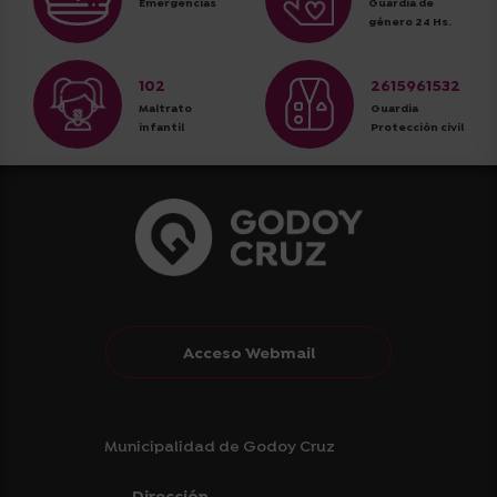
Emergencias
Guardia de
género 24 Hs.
102
2615961532
Maltrato
Guardia
infantil
Protección civil
Acceso Webmail
Municipalidad de Godoy Cruz