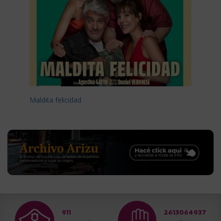
Maldita felicidad
911
2613064937