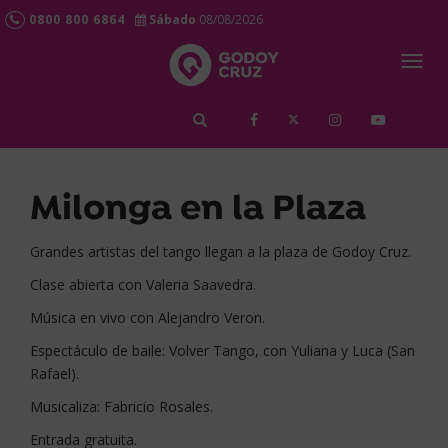
0800 800 6864
Sábado
08/08/2026
Togg
navig
займ срочно
Milonga en la Plaza
Grandes artistas del tango llegan a la plaza de Godoy Cruz.
Clase abierta con Valeria Saavedra.
Música en vivo con Alejandro Veron.
Espectáculo de baile: Volver Tango, con Yuliana y Luca (San
Rafael).
Musicaliza: Fabricio Rosales.
Entrada gratuita.