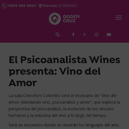
0800 800 6864
Viernes
07/08/2026
Togg
navig
займ срочно
El Psicoanalista Wines
presenta: Vino del
Amor
La sala Cristoforo Colombo será el escenario de “Vino del
Amor: Maridando vino, psicoanálisis y amor”, que explora la
perspectiva del psicoanálisis, la evolución de los vínculos
humanos y la industria del vino a lo largo del tiempo.
Será un encuentro donde se reunirán los lenguajes del arte,