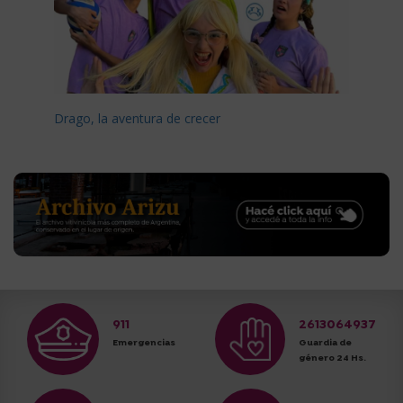
Drago, la aventura de crecer
911
2613064937
Emergencias
Guardia de
género 24 Hs.