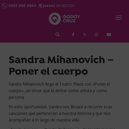
0800 800 6864
Jueves
06/08/2026
Togg
navig
займ срочно
Sandra Mihanovich –
Poner el cuerpo
Sandra Mihanovich llega al Teatro Plaza con «Poner el
cuerpo», un show que la define como artista y como
persona.
En esta oportunidad, Sandra nos llevará a recorrer esas
canciones que pertenecen a nuestra historia y que nos
acompañan a lo largo de nuestra vida.