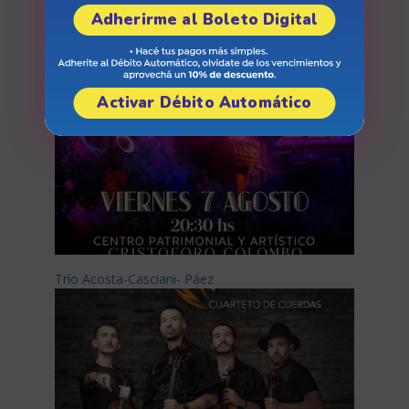
Arizu Vibras
Adherirme al Boleto Digital
Activar Débito Automático
Trío Acosta-Casciani- Páez