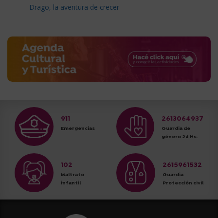
Drago, la aventura de crecer
911
2613064937
Emergencias
Guardia de
género 24 Hs.
102
2615961532
Maltrato
Guardia
infantil
Protección civil