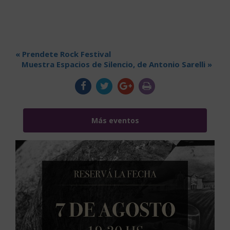
«
Prendete Rock Festival
Muestra Espacios de Silencio, de Antonio Sarelli
»
Más eventos