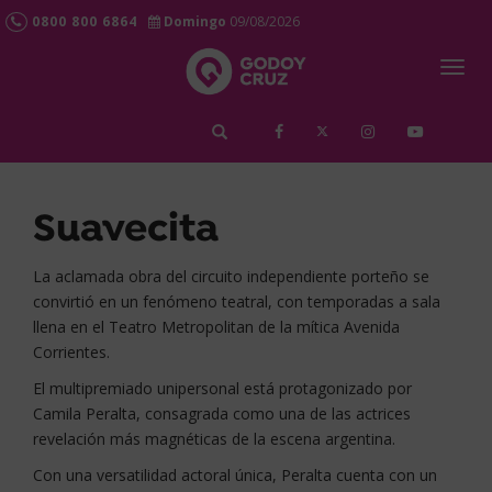
0800 800 6864
Domingo
09/08/2026
Togg
navig
займ срочно
Suavecita
La aclamada obra del circuito independiente porteño se
convirtió en un fenómeno teatral, con temporadas a sala
llena en el Teatro Metropolitan de la mítica Avenida
Corrientes.
El multipremiado unipersonal está protagonizado por
Camila Peralta, consagrada como una de las actrices
revelación más magnéticas de la escena argentina.
Con una versatilidad actoral única, Peralta cuenta con un