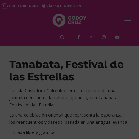
0800 800 6864
Viernes
07/08/2026
Togg
navig
займ срочно
Tanabata, Festival de
las Estrellas
La sala Cristoforo Colombo será el escenario de una
jornada dedicada a la cultura japonesa, con Tanabata,
Festival de las Estrellas.
Es una celebración oriental que representa la esperanza,
los reencuentros y deseos, basada en una antigua leyenda.
Entrada libre y gratuita.