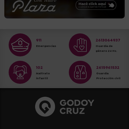
911
2613064937
Emergencias
Guardia de
género 24 Hs.
102
2615961532
Maltrato
Guardia
infantil
Protección civil