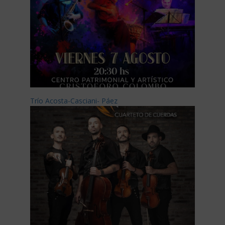
Trío Acosta-Casciani- Páez