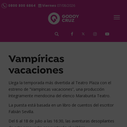
0800 800 6864
Viernes
07/08/2026
Togg
navig
займ срочно
Vampíricas
vacaciones
Llega la temporada más divertida al Teatro Plaza con el
estreno de “Vampíricas vacaciones”, una producción
íntegramente mendocina del elenco Marabunta Teatro.
La puesta está basada en un libro de cuentos del escritor
Fabián Sevilla.
Del 6 al 18 de julio a las 16:30, las aventuras desopilantes