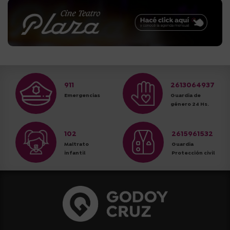
911
2613064937
Emergencias
Guardia de
género 24 Hs.
102
2615961532
Maltrato
Guardia
infantil
Protección civil