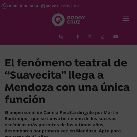
0800 800 6864
Jueves
06/08/2026
Togg
navig
займ срочно
El fenómeno teatral de
“Suavecita” llega a
Mendoza con una única
función
El unipersonal de Camila Peralta dirigido por Martín
Bontempo, que se convirtió en uno de los sucesos
escénicos más potentes de los últimos años,
desembarca por primera vez en Mendoza. Apta para
mayores de 13 años.