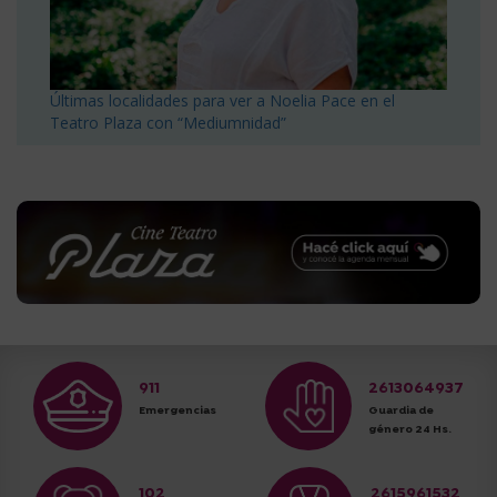
Últimas localidades para ver a Noelia Pace en el
Teatro Plaza con “Mediumnidad”
911
2613064937
Emergencias
Guardia de
género 24 Hs.
102
2615961532