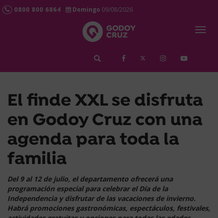
0800 800 6864
Domingo
09/08/2026
Togg
navig
займ срочно
El finde XXL se disfruta
en Godoy Cruz con una
agenda para toda la
familia
Del 9 al 12 de julio, el departamento ofrecerá una
programación especial para celebrar el Día de la
Independencia y disfrutar de las vacaciones de invierno.
Habrá promociones gastronómicas, espectáculos, festivales,
actividades gratuitas y opciones para todas las edades