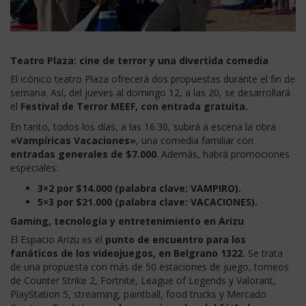
Teatro Plaza: cine de terror y una divertida comedia
El icónico teatro Plaza ofrecerá dos propuestas durante el fin de
semana. Así, del jueves al domingo 12, a las 20, se desarrollará
el
Festival de Terror MEEF, con entrada gratuita.
En tanto, todos los días, a las 16.30, subirá a escena la obra
«Vampíricas Vacaciones»
, una comedia familiar con
entradas generales de $7.000
. Además, habrá promociones
especiales:
3×2 por $14.000 (palabra clave: VAMPIRO).
5×3 por $21.000 (palabra clave: VACACIONES).
Gaming, tecnología y entretenimiento en Arizu
El Espacio Arizu es el
punto de encuentro para los
fanáticos de los videojuegos, en Belgrano 1322.
Se trata
de una propuesta con más de 50 estaciones de juego, torneos
de Counter Strike 2, Fortnite, League of Legends y Valorant,
PlayStation 5, streaming, paintball, food trucks y Mercado