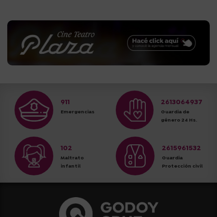
911
2613064937
Emergencias
Guardia de
género 24 Hs.
102
2615961532
Maltrato
Guardia
infantil
Protección civil