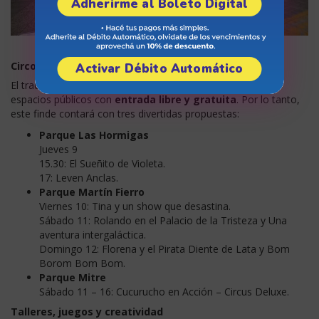
Adherirme al Boleto Digital
Circo por los Barrios, con funciones gratuitas
Activar Débito Automático
El tradicional ciclo Circo por los Barrios recorrerá distintos
espacios públicos con
entrada libre y gratuita
. Por lo tanto,
este finde contará con tres divertidas propuestas:
Parque Las Hormigas
Jueves 9
15.30: El Sueñito de Violeta.
17: Leven Anclas.
Parque Martín Fierro
Viernes 10: Tina y un show que desastina.
Sábado 11: Rolando en el Palacio de la Tristeza y Una
aventura intergaláctica.
Domingo 12: Florena y el Pirata Diente de Lata y Bom
Borom Bom Bom.
Parque Mitre
Sábado 11 – 16: Cucurucho en Acción – Circus Deluxe.
Talleres, juegos y creatividad