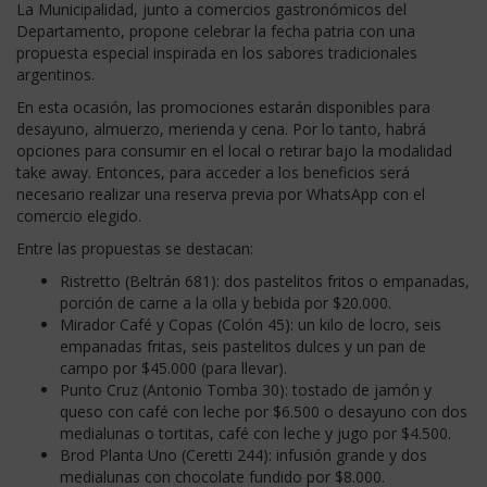
La Municipalidad, junto a comercios gastronómicos del
Departamento, propone celebrar la fecha patria con una
propuesta especial inspirada en los sabores tradicionales
argentinos.
En esta ocasión, las promociones estarán disponibles para
desayuno, almuerzo, merienda y cena. Por lo tanto, habrá
opciones para consumir en el local o retirar bajo la modalidad
take away. Entonces, para acceder a los beneficios será
necesario realizar una reserva previa por WhatsApp con el
comercio elegido.
Entre las propuestas se destacan:
Ristretto (Beltrán 681): dos pastelitos fritos o empanadas,
porción de carne a la olla y bebida por $20.000.
Mirador Café y Copas (Colón 45): un kilo de locro, seis
empanadas fritas, seis pastelitos dulces y un pan de
campo por $45.000 (para llevar).
Punto Cruz (Antonio Tomba 30): tostado de jamón y
queso con café con leche por $6.500 o desayuno con dos
medialunas o tortitas, café con leche y jugo por $4.500.
Brod Planta Uno (Ceretti 244): infusión grande y dos
medialunas con chocolate fundido por $8.000.