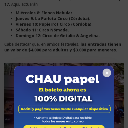
17.
Aquí, actuarán:
Miércoles 8: Elenco Nebular.
Jueves 9: La Parlota Circo (Córdoba).
Viernes 10: Pupierrot Circo (Córdoba).
Sábado 11: Circo Nómade.
Domingo 12: Circo de Getulio & Angelina.
Cabe destacar que, en ambos festivales,
las entradas tienen
un valor de $4.000 para adultos y $3.000 para menores.
×