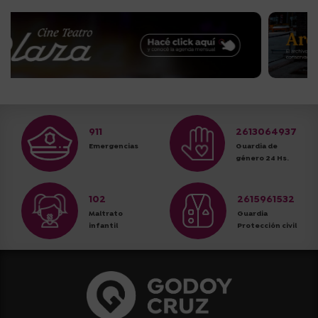
911
2613064937
Emergencias
Guardia de
género 24 Hs.
102
2615961532
Maltrato
Guardia
infantil
Protección civil