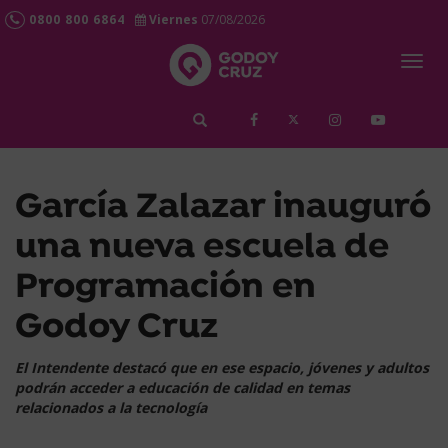
0800 800 6864
Viernes
07/08/2026
Togg
navig
займ срочно
García Zalazar inauguró
una nueva escuela de
Programación en
Godoy Cruz
El Intendente destacó que en ese espacio, jóvenes y adultos
podrán acceder a educación de calidad en temas
relacionados a la tecnología