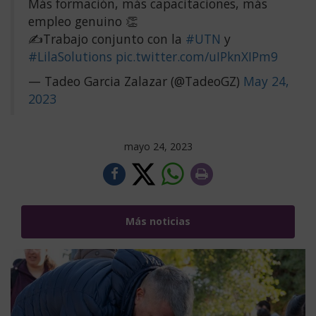
Más formación, más capacitaciones, más
empleo genuino 👏
✍️Trabajo conjunto con la
#UTN
y
#LilaSolutions
pic.twitter.com/uIPknXIPm9
— Tadeo Garcia Zalazar (@TadeoGZ)
May 24,
2023
mayo 24, 2023
Más noticias