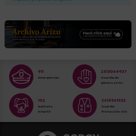
911
2613064937
Emergencias
Guardia de
género 24 Hs.
102
2615961532
Maltrato
Guardia
infantil
Protección civil