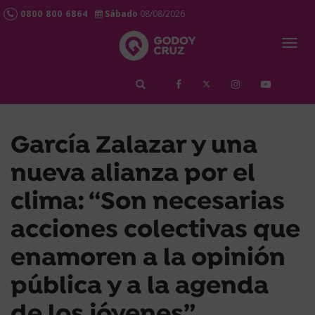
0800 800 6864
Sábado
08/08/2026
Togg
navig
займ срочно
García Zalazar y una
nueva alianza por el
clima: “Son necesarias
acciones colectivas que
enamoren a la opinión
pública y a la agenda