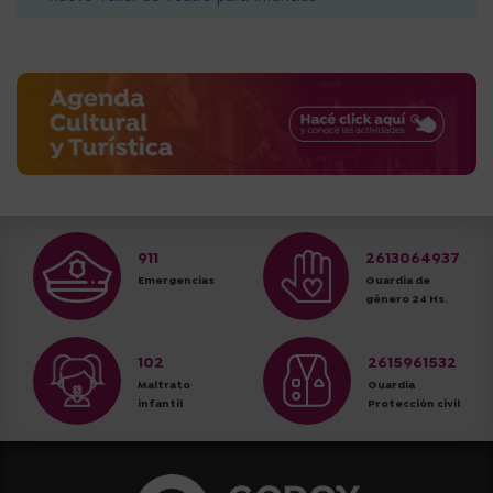
911
2613064937
Emergencias
Guardia de
género 24 Hs.
102
2615961532
Maltrato
Guardia
infantil
Protección civil