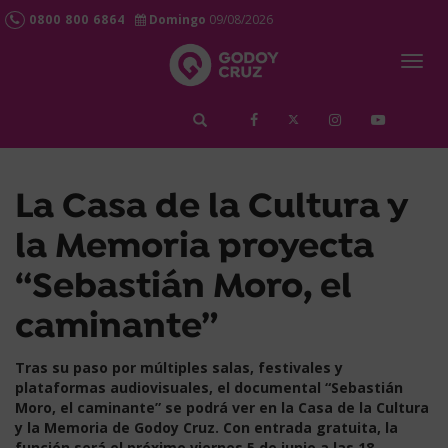
0800 800 6864
Domingo
09/08/2026
Togg
navig
займ срочно
La Casa de la Cultura y
la Memoria proyecta
“Sebastián Moro, el
caminante”
Tras su paso por múltiples salas, festivales y
plataformas audiovisuales, el documental “Sebastián
Moro, el caminante” se podrá ver en la Casa de la Cultura
y la Memoria de Godoy Cruz. Con entrada gratuita, la
función será el próximo viernes 5 de junio a las 18.