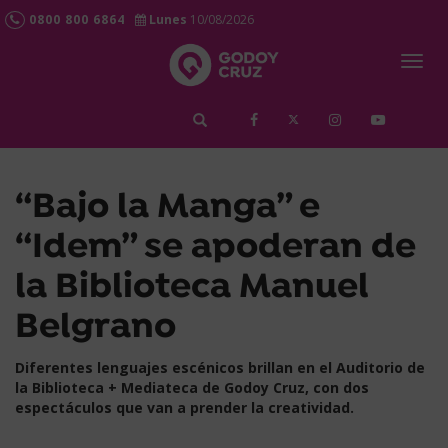
0800 800 6864
Lunes
10/08/2026
Togg
navig
займ срочно
“Bajo la Manga” e
“Idem” se apoderan de
la Biblioteca Manuel
Belgrano
Diferentes lenguajes escénicos brillan en el Auditorio de
la Biblioteca + Mediateca de Godoy Cruz, con dos
espectáculos que van a prender la creatividad.