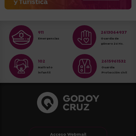
911
2613064937
Emergencias
Guardia de
género 24 Hs.
102
2615961532
Maltrato
Guardia
infantil
Protección civil
Acceso Webmail