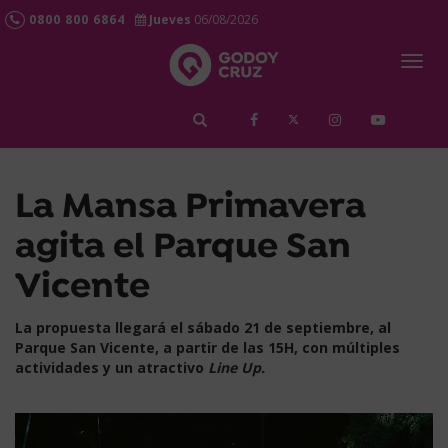
0800 800 6864
Jueves
06/08/2026
Togg
navig
займ срочно
La Mansa Primavera
agita el Parque San
Vicente
La propuesta llegará el sábado 21 de septiembre, al
Parque San Vicente, a partir de las 15H, con múltiples
actividades y un atractivo
Line Up.