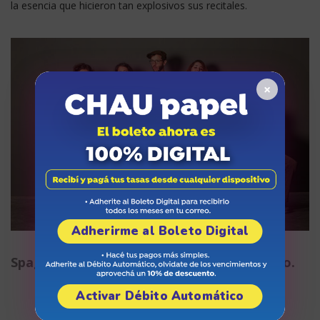
la esencia que hicieron tan explosivos sus recitales.
×
Adherirme al Boleto Digital
Spaghetti Western hará delirar el escenario.
Activar Débito Automático
septiembre 5, 2024