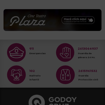
911
2613064937
Emergencias
Guardia de
género 24 Hs.
102
2615961532
Maltrato
Guardia
infantil
Protección civil