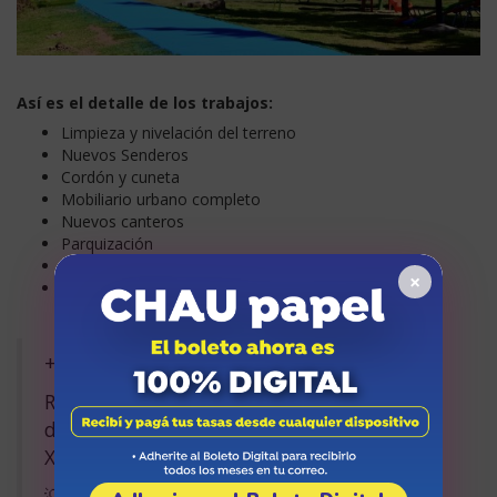
Así es el detalle de los trabajos:
Limpieza y nivelación del terreno
Nuevos Senderos
Cordón y cuneta
Mobiliario urbano completo
Nuevos canteros
Parquización
Forestación
×
Sectores de descanso
+ obras que transforman los barrios
Refuncionalización y mejoras en el espacio
de calle Alsina que va de Cervantes a Juan
XXIII
💡 Iluminación LED