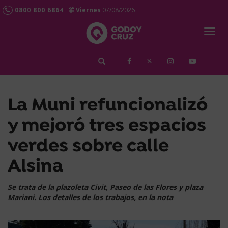
0800 800 6864
Viernes
07/08/2026
Togg
navig
займ срочно
La Muni refuncionalizó
y mejoró tres espacios
verdes sobre calle
Alsina
Se trata de la plazoleta Civit, Paseo de las Flores y plaza
Mariani. Los detalles de los trabajos, en la nota