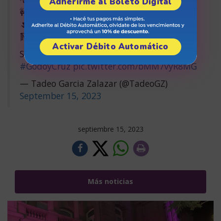
Adherirme al Boleto Digital
🚧 Sendero, cordón y cuneta
🌷 Paseo floral y arbolado
🛝 Sector de juegos
Activar Débito Automático
Sigamos
#CreciendoJuntos
por +
#GodoyCruz
pic.twitter.com/bMM7vyR8MG
— Tadeo Garcia Zalazar (@TadeoGZ)
September 15, 2023
septiembre 15, 2023
Más noticias