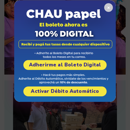
×
“Drago, la aventura de crecer”, una opción teatral para
Adherirme al Boleto Digital
toda la familia
Activar Débito Automático