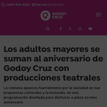
0800 800 6864
Viernes
07/08/2026
Togg
navig
займ срочно
Los adultos mayores se
suman al aniversario de
Godoy Cruz con
producciones teatrales
La comuna apuesta fuertemente por la variedad en sus
propuestas culturales y la inclusión, en una
programación diseñada para disfrutar a pleno su mes
aniversario.