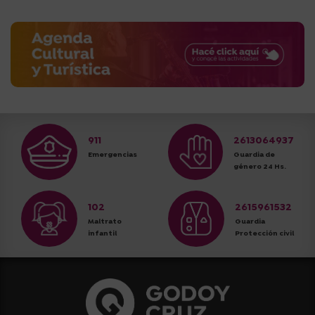
911
2613064937
Emergencias
Guardia de
género 24 Hs.
102
2615961532
Maltrato
Guardia
infantil
Protección civil