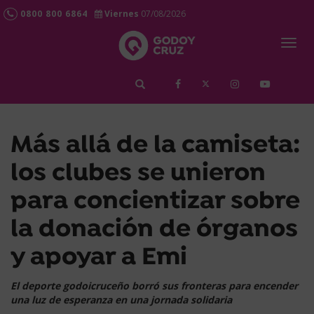
0800 800 6864
Viernes
07/08/2026
Togg
navig
займ срочно
Más allá de la camiseta:
los clubes se unieron
para concientizar sobre
la donación de órganos
y apoyar a Emi
El deporte godoicruceño borró sus fronteras para encender
una luz de esperanza en una jornada solidaria