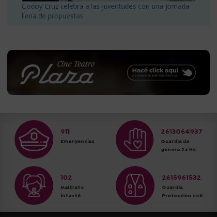
Godoy Cruz celebra a las juventudes con una jornada
llena de propuestas
911
2613064937
Emergencias
Guardia de
género 24 Hs.
102
2615961532
Maltrato
Guardia
infantil
Protección civil