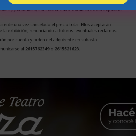
o.
tales y personales, consecuencias inevitables de los depósitos
rente una vez cancelado el precio total. Ellos aceptarán
de la exhibición, renunciando a futuros eventuales reclamos.
erán por cuenta y orden del adquirente en subasta.
municarse al
2615762349
o
2615521623.