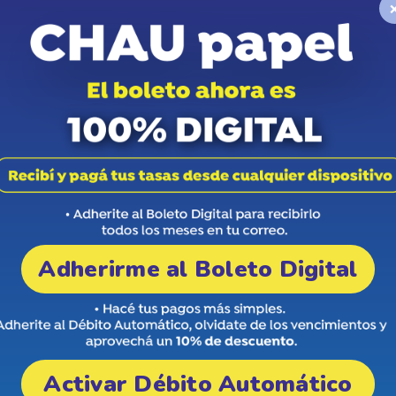
cuestros, ubicada en Independencia 650
. Allí se podrán
distintos modelos, cilindradas y características.
Adherirme al Boleto Digital
en la oficina de subastas del Poder Judicial, San Martín
s y horarios señalados con su DNI. También deberán aportar el
ido, más la comisión de la martillera (10%) e impuesto fiscal
l tercer día de notificado el auto de aprobación de subasta.
Activar Débito Automático
eriores. En caso de no cumplir estas condiciones, se dejará