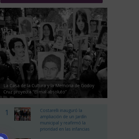
La Casa de la Cultura y la Memoria de Godoy
Cruz proyecta “El mal absoluto”
1
Costarelli inauguró la
ampliación de un Jardín
municipal y reafirmó la
prioridad en las infancias