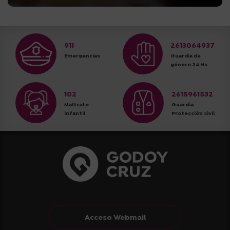
911
2613064937
Emergencias
Guardia de
género 24 Hs.
102
2615961532
Maltrato
Guardia
infantil
Protección civil
Acceso Webmail