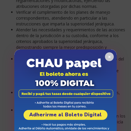
reglamentaciones y modificatorias, ejerciendo las
atribuciones otorgadas
por dichas normas.
Verificar el cumplimiento de los planes de manejo
correspondientes, atendiendo en particular a las
instrucciones que imparta la superioridad jerárquica.
Atender las necesidades y requerimientos de las acciones
dentro de la jurisdicción a su custodia, conforme a los
criterios aprobados la superioridad jerárquica,
demostrando siempre la mejor predisposición y
amabilidad en el trato.
×
Prevenir y denunciar toda acción delictiva en perjuicio del
Ambiente y asegurar los medios de prueba, dando
inmediata intervención a la autoridad competente que
correspondiere.
Monitorear en forma permanente las áreas asignadas,
debiendo a tal efecto observar,
procesar y actuar,
utilizando todos los medios a su disposición.
Colaborar ante requerimientos efectuados por
Adherirme al Boleto Digital
autoridades nacionales, provinciales o municipales, en los
actos que fueren compatibles con objetivos de la Policía
Ambiental y de conformidad a lo normado, y a las