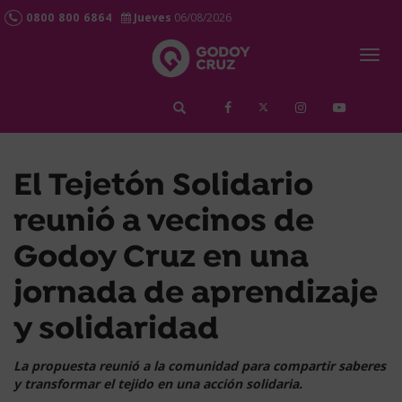
0800 800 6864
Jueves
06/08/2026
Togg
navig
займ срочно
El Tejetón Solidario
reunió a vecinos de
Godoy Cruz en una
jornada de aprendizaje
y solidaridad
La propuesta reunió a la comunidad para compartir saberes
y transformar el tejido en una acción solidaria.