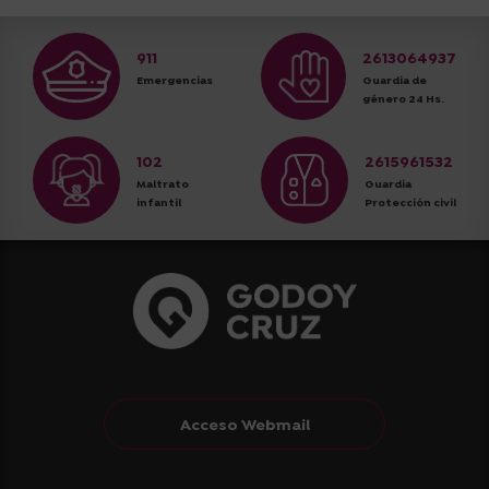
911
2613064937
Emergencias
Guardia de
género 24 Hs.
102
2615961532
Maltrato
Guardia
infantil
Protección civil
Acceso Webmail