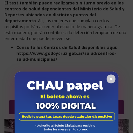
El test también puede realizarse sin turno previo en los
centros de salud dependientes del Ministerio de Salud y
Deportes ubicados en distintos puntos del
departamento
. Allí, las mujeres que cumplan con los
requisitos podrán acceder al estudio de manera gratuita. De
esta manera, podrán contribuir a la detección temprana de una
enfermedad que puede prevenirse.
Consultá los Centros de Salud disponibles aquí:
https://www.godoycruz.gob.ar/salud/centros-
salud-municipales/
junio 10, 2026
×
Más noticias