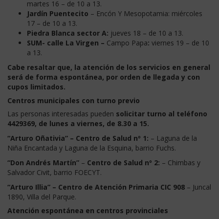
martes 16 – de 10 a 13.
Jardín Puentecito
– Encón Y Mesopotamia: miércoles
17 – de 10 a 13.
Piedra Blanca sector A:
jueves 18 – de 10 a 13.
SUM- calle La Virgen –
Campo Papa
:
viernes 19 – de 10
a 13.
Cabe resaltar que, la atención de los servicios en general
será de forma espontánea, por orden de llegada y con
cupos limitados.
Centros municipales con turno previo
Las personas interesadas pueden
solicitar turno al teléfono
4429369, de lunes a viernes, de 8.30 a 15.
“Arturo Oñativia” –
Centro de Salud nº 1:
– Laguna de la
Niña Encantada y Laguna de la Esquina, barrio Fuchs.
“Don Andrés Martín”
–
Centro de Salud nº 2:
– Chimbas y
Salvador Civit, barrio FOECYT.
“Arturo Illia” –
Centro de Atención Primaria CIC 908
– Juncal
1890, Villa del Parque.
Atención espontánea en centros provinciales