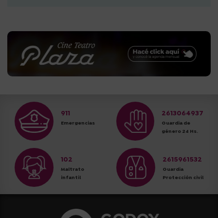
911
2613064937
Emergencias
Guardia de
género 24 Hs.
102
2615961532
Maltrato
Guardia
infantil
Protección civil