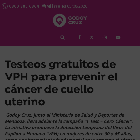
0800 800 6864
Miércoles
05/08/2026
Togg
navig
займ срочно
Testeos gratuitos de
VPH para prevenir el
cáncer de cuello
uterino
Godoy Cruz, junto al Ministerio de Salud y Deportes de
Mendoza, lleva adelante la campaña “1 Test = Cero Cáncer”.
La iniciativa promueve la detección temprana del Virus del
Papiloma Humano (VPH) en mujeres de entre 30 y 65 años,
como una herramienta fundamental para prevenir el cáncer