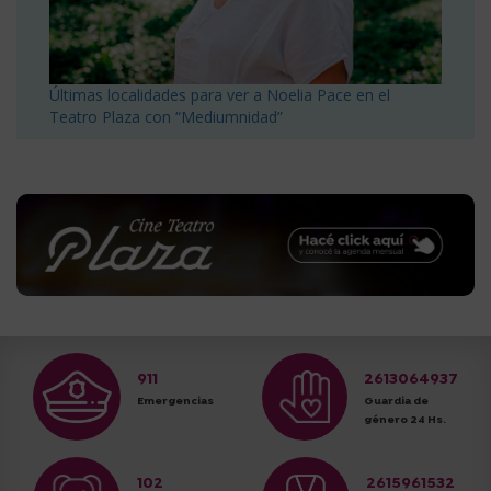
Últimas localidades para ver a Noelia Pace en el
Teatro Plaza con “Mediumnidad”
911
2613064937
Emergencias
Guardia de
género 24 Hs.
102
2615961532