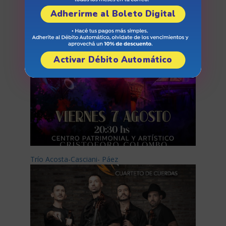
Arizu Vibras
Adherirme al Boleto Digital
Activar Débito Automático
Trío Acosta-Casciani- Páez