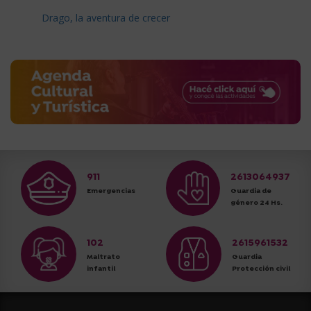
Drago, la aventura de crecer
911
2613064937
Emergencias
Guardia de
género 24 Hs.
102
2615961532
Maltrato
Guardia
infantil
Protección civil