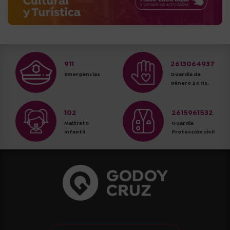
911
2613064937
Emergencias
Guardia de
género 24 Hs.
102
2615961532
Maltrato
Guardia
infantil
Protección civil