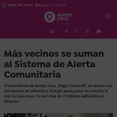
0800 800 6864
Lunes
10/08/2026
Togg
navig
займ срочно
Más vecinos se suman
al Sistema de Alerta
Comunitaria
El intendente de Godoy Cruz, Diego Costarelli, se reunió con
los vecinos de Güemes y Huergo para poner en marcha el
SAC en esa zona. Ya son más de 17.000 los adheridos al
Sistema