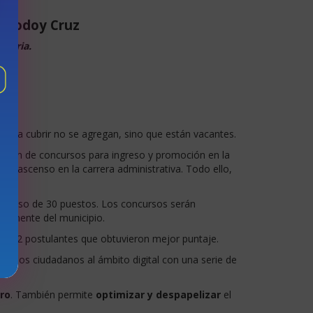
de Godoy Cruz
catoria.
stos a cubrir no se agregan, sino que están vacantes.
imen de concursos para ingreso y promoción en la
rior ascenso en la carrera administrativa. Todo ello,
r un piso de 30 puestos. Los concursos serán
rmanente del municipio.
los 12 postulantes que obtuvieron mejor puntaje.
ón de los ciudadanos al ámbito digital con una serie de
tro
. También permite
optimizar y despapelizar
el