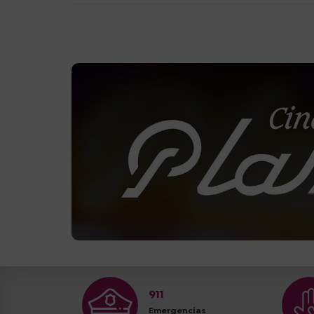
911
Emergencias