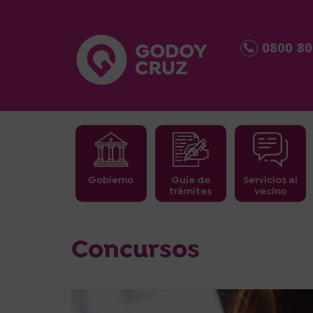
0800 80
Gobierno
Guía de
Servicios al
trámites
vecino
Concursos