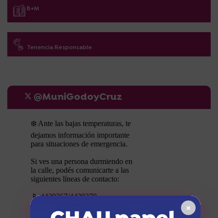
B+M
Tenencia Responsable
@MuniGodoyCruz
×