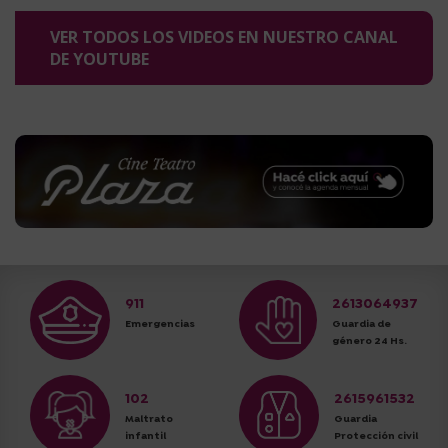
VER TODOS LOS VIDEOS EN NUESTRO CANAL
DE YOUTUBE
911
2613064937
Emergencias
Guardia de
género 24 Hs.
102
2615961532
Maltrato
Guardia
infantil
Protección civil